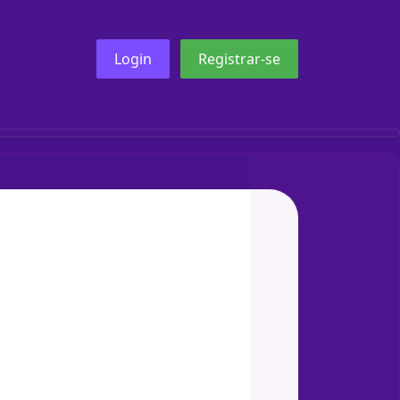
Login
Registrar-se