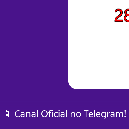
📱 Canal Oficial no Telegram!