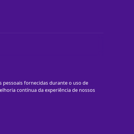
s pessoais fornecidas durante o uso de
elhoria contínua da experiência de nossos