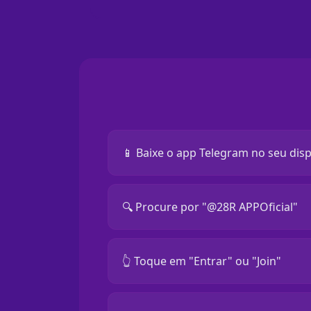
📱 Baixe o app Telegram no seu disp
🔍 Procure por "@28R APPOficial"
👆 Toque em "Entrar" ou "Join"