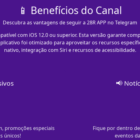
📱 Benefícios do Canal
Descubra as vantagens de seguir a 28R APP no Telegram
ompatível com iOS 12.0 ou superior. Esta versão garante co
plicativo foi otimizado para aproveitar os recursos específ
nativo, integração com Siri e recursos de acessibilidade.
sivos
📢 Notí
m, promoções especiais
Fique por dentro d
s únicos!
eventos d