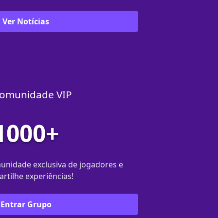
Ver Notícias
Comunidade VIP
1000+
unidade exclusiva de jogadores e
rtilhe experiências!
Entrar Grupo