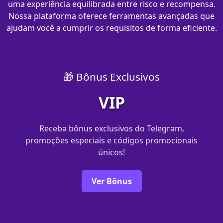
uma experiência equilibrada entre risco e recompensa.
Nossa plataforma oferece ferramentas avançadas que
ajudam você a cumprir os requisitos de forma eficiente.
🎁 Bônus Exclusivos
VIP
Receba bônus exclusivos do Telegram,
promoções especiais e códigos promocionais
únicos!
Ver Bônus