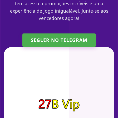
tem acesso a promoções incríveis e uma
experiência de jogo inigualável. Junte-se aos
vencedores agora!
SEGUIR NO TELEGRAM