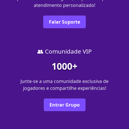
atendimento personalizado!
Falar Suporte
👥 Comunidade VIP
1000+
Junte-se a uma comunidade exclusiva de
jogadores e compartilhe experiências!
Entrar Grupo