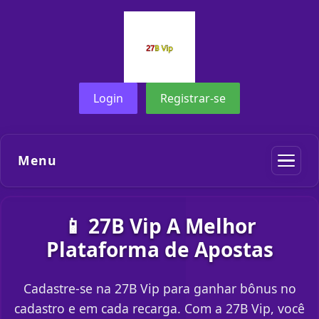
Login
Registrar-se
Menu
📱 27B Vip A Melhor
Plataforma de Apostas
Cadastre-se na 27B Vip para ganhar bônus no
cadastro e em cada recarga. Com a 27B Vip, você