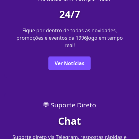
24/7
Fique por dentro de todas as novidades,
promoções e eventos da 1996Jogo em tempo
real!
Ver Notícias
💬 Suporte Direto
Chat
Suporte direto via Telegram, respostas rápidas e