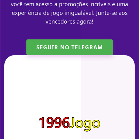
você tem acesso a promoções incríveis e uma
experiência de jogo inigualável. Junte-se aos
vencedores agora!
SEGUIR NO TELEGRAM