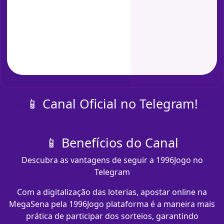
📱 Canal Oficial no Telegram!
📱 Benefícios do Canal
Descubra as vantagens de seguir a 1996Jogo no
Telegram
Com a digitalização das loterias, apostar online na
MegaSena pela 1996Jogo plataforma é a maneira mais
prática de participar dos sorteios, garantindo