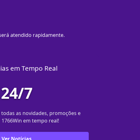
será atendido rapidamente.
cias em Tempo Real
24/7
e todas as novidades, promoções e
 1766Win em tempo real!
Ver Notícias