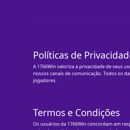
Políticas de Privacida
A 1766Win valoriza a privacidade de seus u
nossos canais de comunicação. Todos os dad
jogadores.
Termos e Condições
Os usuários da 1766Win concordam em respe