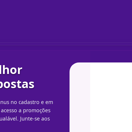
lhor
postas
nus no cadastro e em
 acesso a promoções
ualável. Junte-se aos