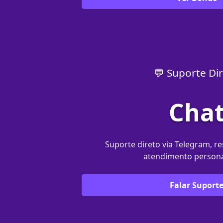
💬 Suporte Di
Cha
Suporte direto via Telegram, r
atendimento persona
Falar Suport