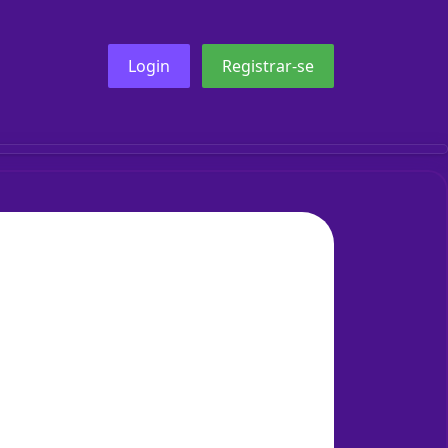
Login
Registrar-se