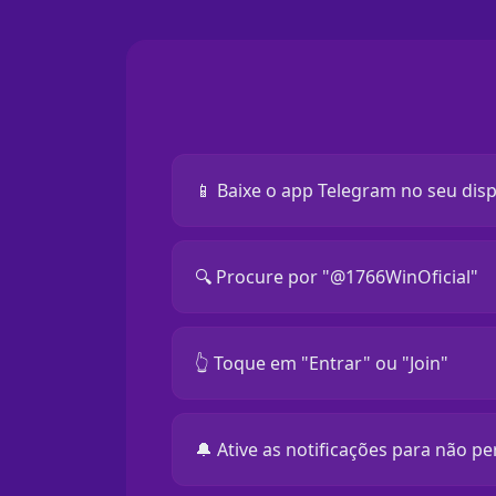
📱 Baixe o app Telegram no seu disp
🔍 Procure por "@1766WinOficial"
👆 Toque em "Entrar" ou "Join"
🔔 Ative as notificações para não p