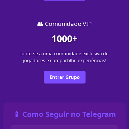
👥 Comunidade VIP
1000+
Junte-se a uma comunidade exclusiva de
jogadores e compartilhe experiências!
Entrar Grupo
📱 Como Seguir no Telegram