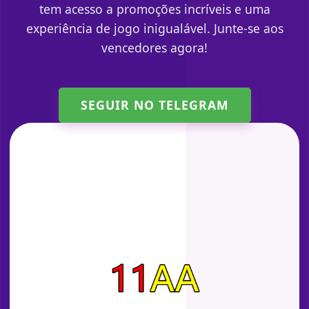
tem acesso a promoções incríveis e uma
experiência de jogo inigualável. Junte-se aos
vencedores agora!
SEGUIR NO TELEGRAM