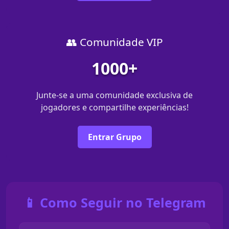
👥 Comunidade VIP
1000+
Junte-se a uma comunidade exclusiva de
jogadores e compartilhe experiências!
Entrar Grupo
📱 Como Seguir no Telegram