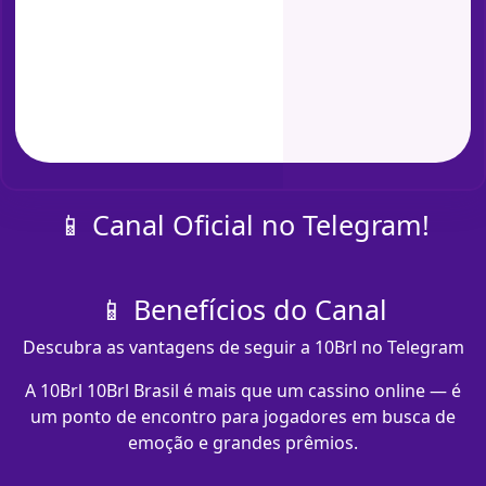
📱 Canal Oficial no Telegram!
📱 Benefícios do Canal
Descubra as vantagens de seguir a 10Brl no Telegram
A 10Brl 10Brl Brasil é mais que um cassino online — é
um ponto de encontro para jogadores em busca de
emoção e grandes prêmios.