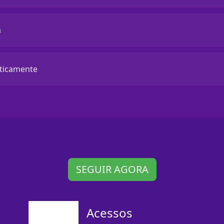
a
aticamente
SEGUIR AGORA
Acessos