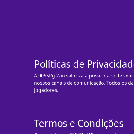
Políticas de Privacida
A 0055Pg Win valoriza a privacidade de seu
nossos canais de comunicação. Todos os dad
jogadores.
Termos e Condições