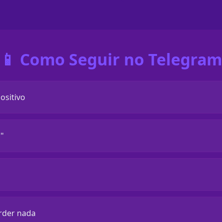
📱 Como Seguir no Telegram
ositivo
"
erder nada