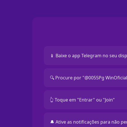
📱 Baixe o app Telegram no seu disp
🔍 Procure por "@0055Pg WinOficial
👆 Toque em "Entrar" ou "Join"
🔔 Ative as notificações para não p