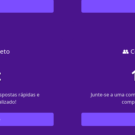
reto
👥 
t
espostas rápidas e
Junte-se a uma com
lizado!
compa
e