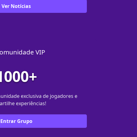
Ver Notícias
Comunidade VIP
1000+
unidade exclusiva de jogadores e
rtilhe experiências!
Entrar Grupo